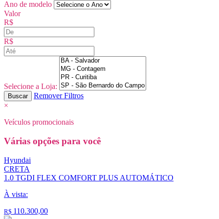
Ano de
modelo
Valor
R$
R$
Selecione a Loja:
Remover Filtros
Buscar
×
Veículos promocionais
Várias opções para você
Hyundai
CRETA
1.0 TGDI FLEX COMFORT PLUS AUTOMÁTICO
À vista:
110.300,00
R$