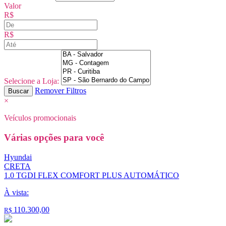
Valor
R$
R$
Selecione a Loja:
Remover Filtros
Buscar
×
Veículos promocionais
Várias opções para você
Hyundai
CRETA
1.0 TGDI FLEX COMFORT PLUS AUTOMÁTICO
À vista:
110.300,00
R$