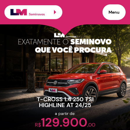
Carros seminovos de pro
Menu
×
Veículos promocionais
T-CROSS 1.4 250 TSI
HIGHLINE AT 24/25
a partir de:
129.900
R$
,00