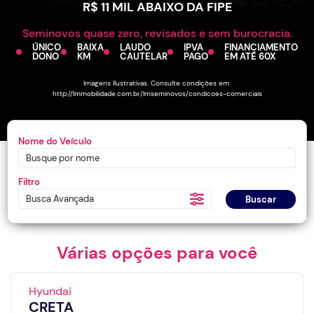
R$ 11 MIL ABAIXO DA FIPE
Seminovos quase zero, revisados e sem burocracia.
ÚNICO
BAIXA
LAUDO
IPVA
FINANCIAMENTO
DONO
KM
CAUTELAR
PAGO
EM ATÉ 60X
Imagens Ilustrativas. Consulte condições em:
http://lmmobilidade.com.br/lmseminovos/condicoes-comerciais
Nome do Veículo
Filtro
Busca Avançada
Buscar
Várias opções para você
Hyundai
CRETA