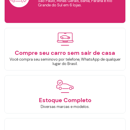
São Paulo, Minas Gerais, Bahia, Paraná e Rio
Grande do Sul em 6 lojas.
TOYOTA
RENAULT
VOLKSWAGEN
VOLVO
Ano de
fabricação
Ano de
modelo
Compre seu carro sem sair de casa
Selecione o Ano
Selecione o Ano
Você compra seu seminovo por telefone, WhatsApp de qualquer
lugar do Brasil.
Valor
Continuar
R$
R$
Estoque Completo
Selecione a Loja:
Diversas marcas e modelos.
Selecione a Localidade