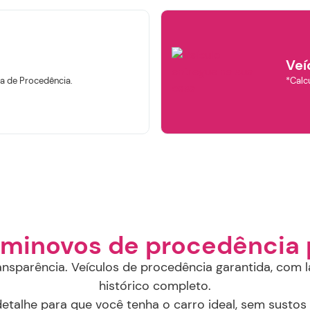
Veí
a de Procedência.
*Calcu
iltrar por
Marca
AUDI
CHEVROLET
FIAT
BYD
GWM
eminovos de procedência 
JEEP
HYUNDAI
NISSAN
RENAULT
PORSCHE
ansparência. Veículos de procedência garantida, com l
histórico completo.
TOYOTA
VOLKSWAGEN
VOLVO
talhe para que você tenha o carro ideal, sem sustos