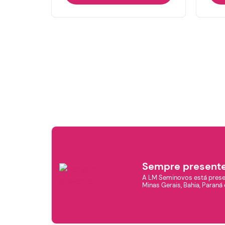
Sempre present
A LM Seminovos está prese
Minas Gerais, Bahia, Paraná 