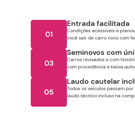
f
Entrada facilitada
Condições acessíveis e planos
01
você sair de carro novo com fa
S
Seminovos com ún
Carros revisados e com históri
03
com procedência e baixa quil
Laudo cautelar inc
Todos os veículos passam por 
05
laudo técnico incluso na comp