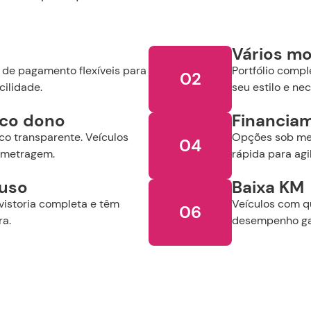
Ano de
Ano de
Valor
abricação
modelo
R$
R$
Vários mo
Selecione o Ano
Selecione o Ano
 de pagamento flexíveis para
Portfólio comp
02
Continuar
cilidade.
seu estilo e ne
elecione a Loja:
ico dono
Financia
Selecione a Localidade
co transparente. Veículos
Opções sob med
04
ometragem.
rápida para agi
Buscar
Remover Filtros
luso
Baixa KM
vistoria completa e têm
Veículos com q
06
ra.
desempenho ga