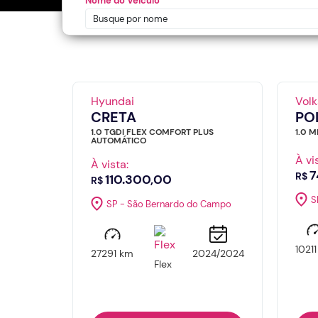
Nome do Veículo
Hyundai
Vol
CRETA
PO
1.0 TGDI FLEX COMFORT PLUS
1.0 
AUTOMÁTICO
À vi
À vista:
7
R$
110.300,00
R$
S
SP - São Bernardo do Campo
1021
27291 km
2024/2024
Flex