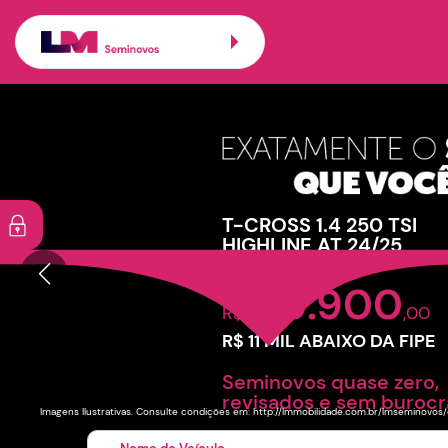
Carros seminovos 
Veículos promoc
T-CROSS 1.4 250 TSI
HIGHLINE AT 24/25
a partir de:
129.900
R$
,00
R$ 11 MIL ABAIXO DA FIPE
Seminovos quase zero,
revisados e sem burocr
Imagens Ilustrativas. Consulte condições em: http://lmmobilidade.com.br/lmseminovo