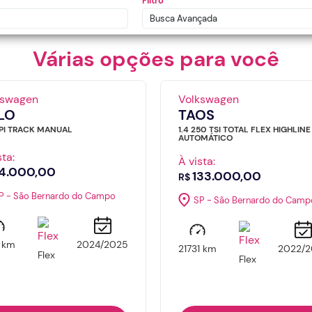
Filtro
Busca Avançada
Várias opções para você
kswagen
Volkswagen
LO
TAOS
MPI TRACK MANUAL
1.4 250 TSI TOTAL FLEX HIGHLINE
AUTOMÁTICO
sta:
À vista:
4.000,00
133.000,00
R$
P - São Bernardo do Campo
SP - São Bernardo do Camp
1 km
2024/2025
21731 km
2022/2
Flex
Flex