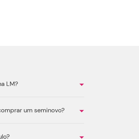
na LM?
 comprar um seminovo?
ulo?