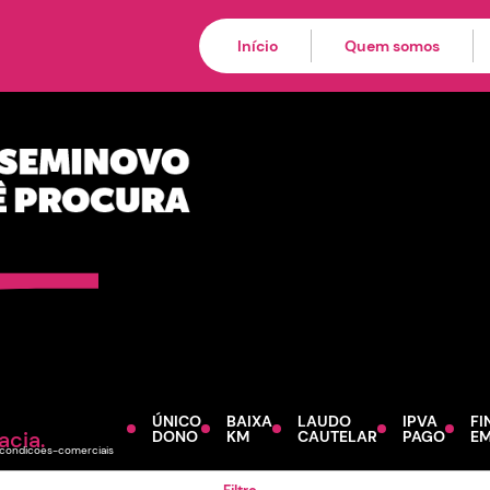
de procedência par
ionais
Início
Quem somos
ÚNICO
BAIXA
LAUDO
IPVA
FI
acia.
DONO
KM
CAUTELAR
PAGO
EM
s/condicoes-comerciais