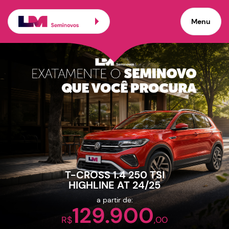
Carros seminovos de pro
Menu
×
Veículos promocionais
T-CROSS 1.4 250 TSI
HIGHLINE AT 24/25
a partir de:
129.900
R$
,00