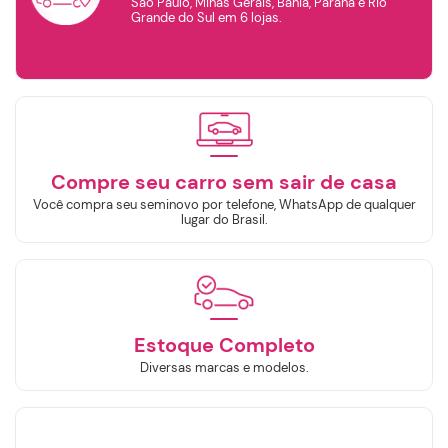
São Paulo, Minas Gerais, Bahia, Paraná e Rio
Grande do Sul em 6 lojas.
TOYOTA
RENAULT
VOLKSWAGEN
VOLVO
Ano de
fabricação
Ano de
modelo
Compre seu carro sem sair de casa
Selecione o Ano
Selecione o Ano
Você compra seu seminovo por telefone, WhatsApp de qualquer
lugar do Brasil.
Valor
Continuar
R$
R$
Estoque Completo
Selecione a Loja:
Diversas marcas e modelos.
Selecione a Localidade