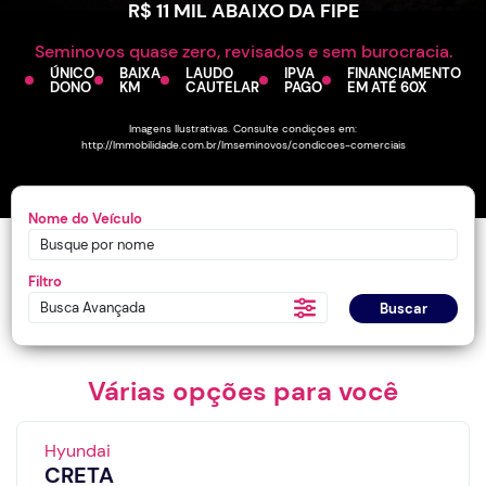
R$ 11 MIL ABAIXO DA FIPE
Seminovos quase zero, revisados e sem burocracia.
ÚNICO
BAIXA
LAUDO
IPVA
FINANCIAMENTO
DONO
KM
CAUTELAR
PAGO
EM ATÉ 60X
Imagens Ilustrativas. Consulte condições em:
http://lmmobilidade.com.br/lmseminovos/condicoes-comerciais
Nome do Veículo
Filtro
Busca Avançada
Buscar
Várias opções para você
Hyundai
CRETA