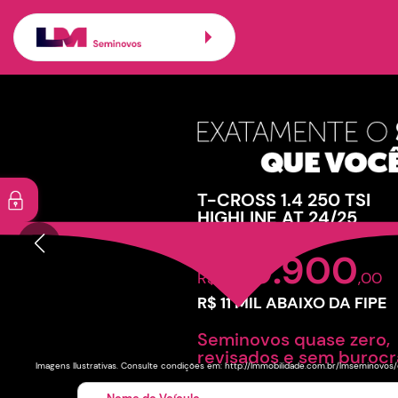
Carros seminovos 
Veículos promoc
T-CROSS 1.4 250 TSI
HIGHLINE AT 24/25
a partir de:
129.900
R$
,00
R$ 11 MIL ABAIXO DA FIPE
Seminovos quase zero,
revisados e sem burocr
Imagens Ilustrativas. Consulte condições em: http://lmmobilidade.com.br/lmseminovo