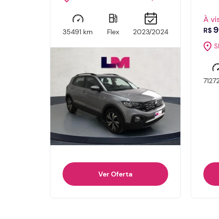
À vi
9
R$
35491 km
Flex
2023/2024
S
7127
Ver Oferta