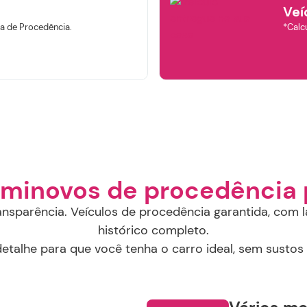
Veí
Ano de
Ano de
Valor
abricação
modelo
a de Procedência.
*Calcu
R$
R$
Selecione o Ano
Selecione o Ano
Continuar
elecione a Loja:
Selecione a Localidade
Buscar
Remover Filtros
eminovos de procedência 
ansparência. Veículos de procedência garantida, com l
histórico completo.
talhe para que você tenha o carro ideal, sem sustos