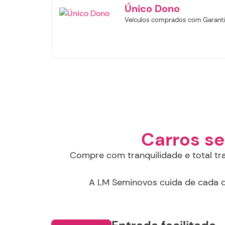
Único Dono
f
Veículos comprados com Garanti
S
Carros s
Compre com tranquilidade e total tr
A LM Seminovos cuida de cada de