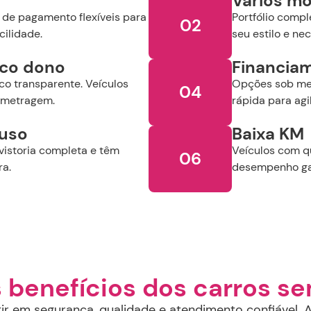
Vários mo
 de pagamento flexíveis para
Portfólio comp
02
cilidade.
seu estilo e ne
ico dono
Financia
co transparente. Veículos
Opções sob med
04
ometragem.
rápida para agi
luso
Baixa KM
vistoria completa e têm
Veículos com q
06
ra.
desempenho ga
s benefícios dos carros s
r em segurança, qualidade e atendimento confiável. A