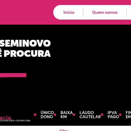
de procedência par
ionais
Início
Quem somos
ÚNICO
BAIXA
LAUDO
IPVA
FI
acia.
DONO
KM
CAUTELAR
PAGO
EM
s/condicoes-comerciais