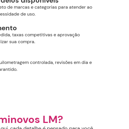
delos disponíveis
leto de marcas e categorias para atender ao
cessidade de uso.
mento
ida, taxas competitivas e aprovação
lizar sua compra.
uilometragem controlada, revisões em dia e
rantido.
eminovos LM?
qui, cada detalhe é pensado para você