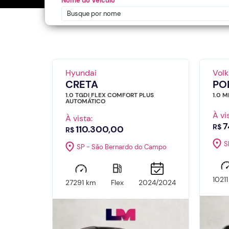
Nome do Veículo
Hyundai
Vol
CRETA
PO
1.0 TGDI FLEX COMFORT PLUS
1.0 
AUTOMÁTICO
À vi
À vista:
7
R$
110.300,00
R$
S
SP - São Bernardo do Campo
1021
27291 km
Flex
2024/2024