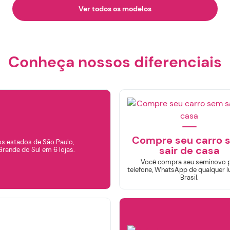
Ver todos os modelos
Conheça nossos diferenciais
iltrar por
Marca
AUDI
CHEVROLET
FIAT
Compre seu carro 
BYD
GWM
s estados de São Paulo,
sair de casa
Grande do Sul em 6 lojas.
Você compra seu seminovo 
telefone, WhatsApp de qualquer l
JEEP
HYUNDAI
Brasil.
NISSAN
RENAULT
PORSCHE
TOYOTA
VOLKSWAGEN
VOLVO