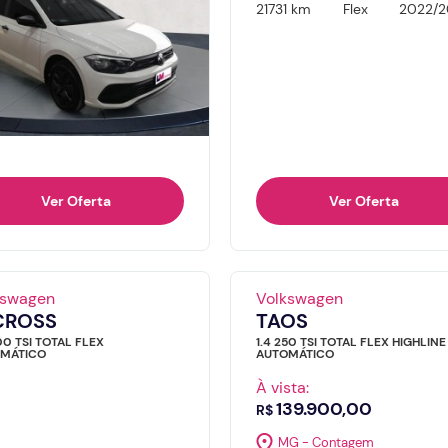
21731 km
Flex
2022/2
Ver Oferta
Ver Oferta
kswagen
Volkswagen
CROSS
TAOS
00 TSI TOTAL FLEX
1.4 250 TSI TOTAL FLEX HIGHLINE
MÁTICO
AUTOMÁTICO
À vista:
139.900,00
R$
MG - Contagem