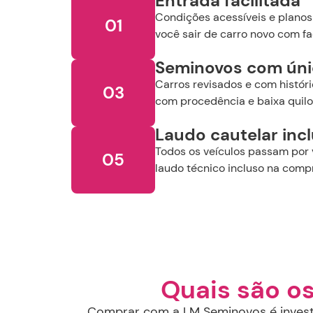
Entrada facilitada
Condições acessíveis e planos
01
você sair de carro novo com fa
Seminovos com ún
Carros revisados e com históri
03
com procedência e baixa quil
Laudo cautelar inc
Todos os veículos passam por 
05
laudo técnico incluso na comp
Quais são o
Comprar com a LM Seminovos é investi