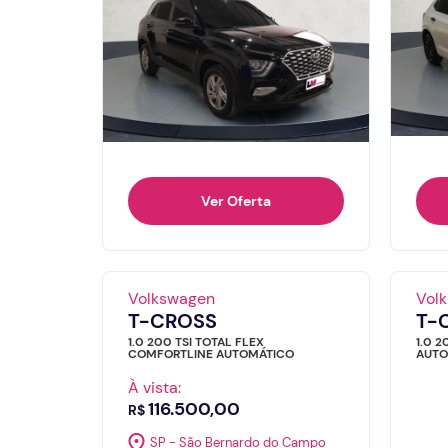
Ver Oferta
Volkswagen
Vol
T-CROSS
T-
1.0 200 TSI TOTAL FLEX
1.0 2
COMFORTLINE AUTOMÁTICO
AUTO
À vista:
116.500,00
R$
SP - São Bernardo do Campo