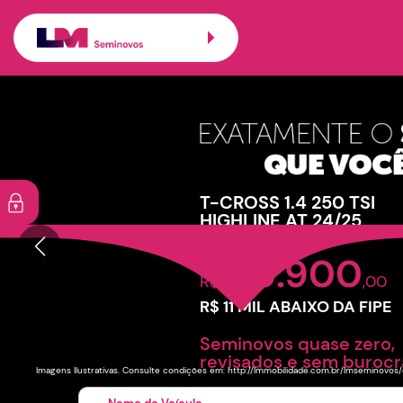
Carros seminovos 
Veículos promoc
T-CROSS 1.4 250 TSI
HIGHLINE AT 24/25
a partir de:
129.900
R$
,00
R$ 11 MIL ABAIXO DA FIPE
Seminovos quase zero,
revisados e sem burocr
Imagens Ilustrativas. Consulte condições em: http://lmmobilidade.com.br/lmseminovo