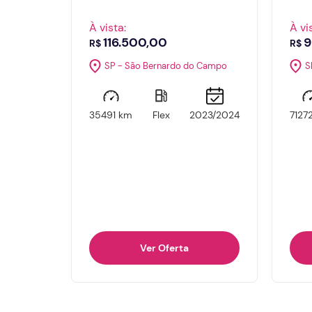
À vista:
À vi
116.500,00
9
R$
R$
SP - São Bernardo do Campo
S
35491 km
Flex
2023/2024
7127
Ver Oferta