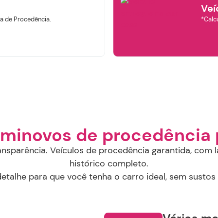
Veí
Ano de
Ano de
Valor
abricação
modelo
a de Procedência.
*Calcu
R$
R$
Selecione o Ano
Selecione o Ano
Continuar
elecione a Loja:
Selecione a Localidade
Buscar
Remover Filtros
eminovos de procedência 
ansparência. Veículos de procedência garantida, com l
histórico completo.
talhe para que você tenha o carro ideal, sem sustos