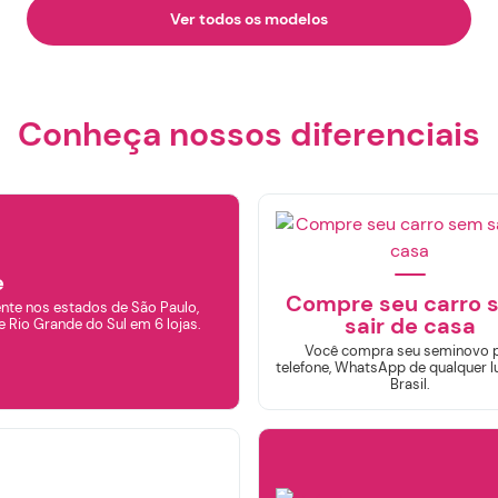
Ver todos os modelos
Conheça nossos diferenciais
iltrar por
Marca
e
AUDI
CHEVROLET
FIAT
Compre seu carro 
BYD
GWM
nte nos estados de São Paulo,
sair de casa
e Rio Grande do Sul em 6 lojas.
Você compra seu seminovo 
telefone, WhatsApp de qualquer l
JEEP
HYUNDAI
Brasil.
NISSAN
RENAULT
PORSCHE
TOYOTA
VOLKSWAGEN
VOLVO