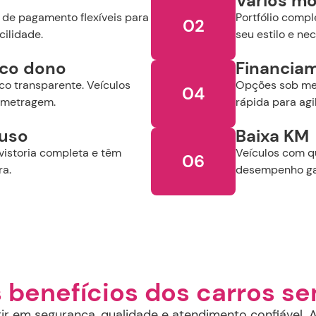
Vários mo
 de pagamento flexíveis para
Portfólio comp
02
cilidade.
seu estilo e ne
ico dono
Financia
co transparente. Veículos
Opções sob med
04
ometragem.
rápida para agi
luso
Baixa KM
vistoria completa e têm
Veículos com q
06
ra.
desempenho ga
s benefícios dos carros s
r em segurança, qualidade e atendimento confiável. A