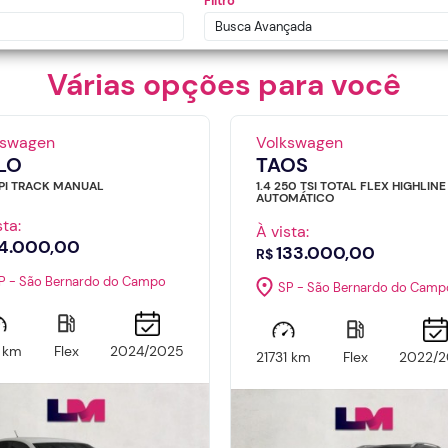
Filtro
Busca Avançada
Várias opções para você
kswagen
Volkswagen
LO
TAOS
MPI TRACK MANUAL
1.4 250 TSI TOTAL FLEX HIGHLINE
AUTOMÁTICO
sta:
À vista:
4.000,00
133.000,00
R$
P - São Bernardo do Campo
SP - São Bernardo do Camp
1 km
Flex
2024/2025
21731 km
Flex
2022/2