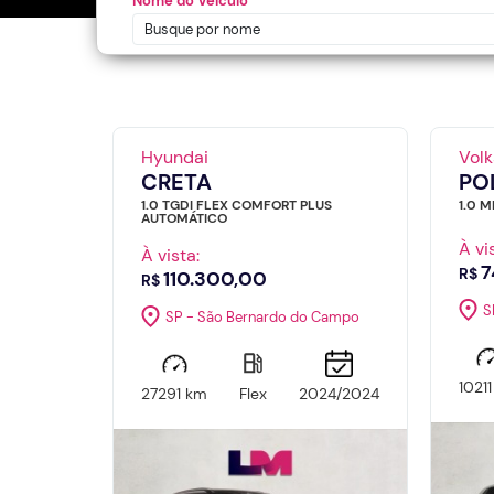
Nome do Veículo
Hyundai
Vol
CRETA
PO
1.0 TGDI FLEX COMFORT PLUS
1.0 
AUTOMÁTICO
À vi
À vista:
7
R$
110.300,00
R$
S
SP - São Bernardo do Campo
1021
27291 km
Flex
2024/2024