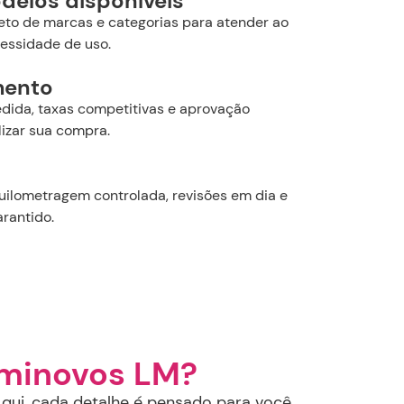
delos disponíveis
leto de marcas e categorias para atender ao
cessidade de uso.
mento
ida, taxas competitivas e aprovação
lizar sua compra.
uilometragem controlada, revisões em dia e
rantido.
eminovos LM?
qui, cada detalhe é pensado para você