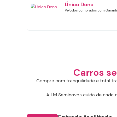
Único Dono
f
Veículos comprados com Garanti
S
Carros s
Compre com tranquilidade e total tr
A LM Seminovos cuida de cada de