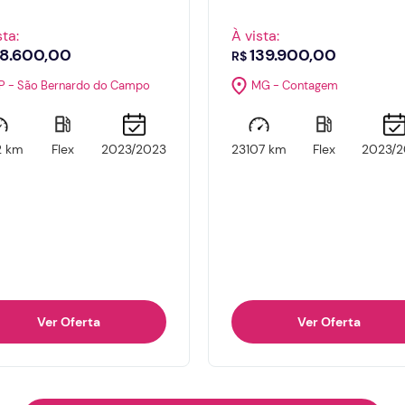
sta:
À vista:
8.600,00
139.900,00
R$
P - São Bernardo do Campo
MG - Contagem
2 km
Flex
2023/2023
23107 km
Flex
2023/2
Ver Oferta
Ver Oferta