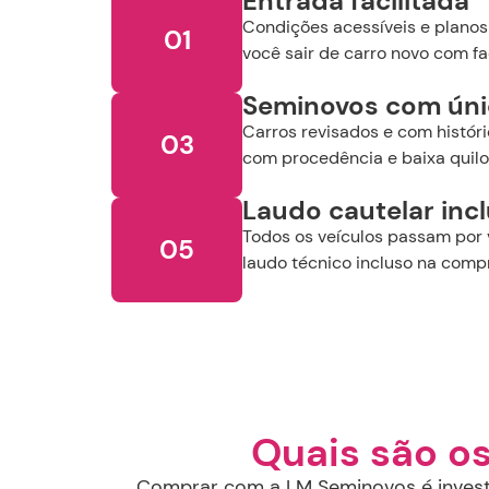
Entrada facilitada
Condições acessíveis e planos
01
você sair de carro novo com fa
Seminovos com ún
Carros revisados e com históri
03
com procedência e baixa quil
Laudo cautelar inc
Todos os veículos passam por 
05
laudo técnico incluso na comp
Quais são o
Comprar com a LM Seminovos é investi