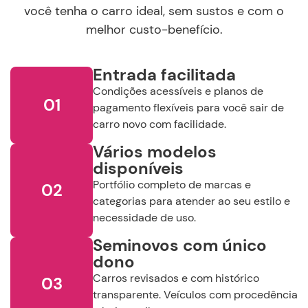
você tenha o carro ideal, sem sustos e com o
RENAULT
TOYOTA
VOLKSWAGEN
melhor custo-benefício.
Entrada facilitada
VOLVO
Condições acessíveis e planos de
01
Ano de
fabricação
Ano de
modelo
pagamento flexíveis para você sair de
carro novo com facilidade.
Selecione o Ano
Selecione o Ano
Vários modelos
Continuar
disponíveis
Valor
Portfólio completo de marcas e
02
R$
R$
categorias para atender ao seu estilo e
necessidade de uso.
Selecione a Loja:
Seminovos com único
dono
Selecione a Localidade
Carros revisados e com histórico
03
transparente. Veículos com procedência