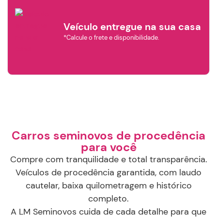
Veículo entregue na sua casa
*Calcule o frete e disponibilidade.
×
Filtrar por
Marca
AUDI
CHEVROLET
BYD
Carros seminovos de procedência
para você
FIAT
GWM
HYUNDAI
Compre com tranquilidade e total transparência.
Veículos de procedência garantida, com laudo
cautelar, baixa quilometragem e histórico
JEEP
NISSAN
PORSCHE
completo.
A LM Seminovos cuida de cada detalhe para que