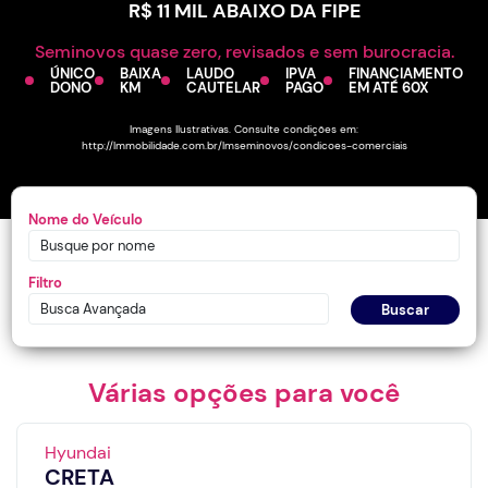
R$ 11 MIL ABAIXO DA FIPE
Seminovos quase zero, revisados e sem burocracia.
ÚNICO
BAIXA
LAUDO
IPVA
FINANCIAMENTO
DONO
KM
CAUTELAR
PAGO
EM ATÉ 60X
Imagens Ilustrativas. Consulte condições em:
http://lmmobilidade.com.br/lmseminovos/condicoes-comerciais
Nome do Veículo
Filtro
Busca Avançada
Buscar
Várias opções para você
Hyundai
CRETA