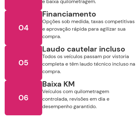
Buscar
e baixa quilometragem.
Financiamento
Remover Filtros
Opções sob medida, taxas competitivas
04
e aprovação rápida para agilizar sua
compra.
Laudo cautelar incluso
Todos os veículos passam por vistoria
05
completa e têm laudo técnico incluso na
compra.
Baixa KM
Veículos com quilometragem
06
controlada, revisões em dia e
desempenho garantido.