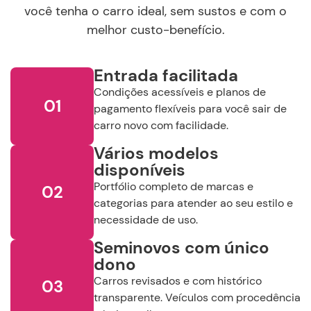
JEEP
NISSAN
PORSCHE
você tenha o carro ideal, sem sustos e com o
melhor custo-benefício.
RENAULT
TOYOTA
VOLKSWAGEN
Entrada facilitada
Condições acessíveis e planos de
01
pagamento flexíveis para você sair de
VOLVO
carro novo com facilidade.
Vários modelos
Ano de
fabricação
Ano de
modelo
disponíveis
Selecione o Ano
Selecione o Ano
Portfólio completo de marcas e
02
categorias para atender ao seu estilo e
Continuar
Valor
necessidade de uso.
Seminovos com único
R$
R$
dono
Carros revisados e com histórico
03
Selecione a Loja:
transparente. Veículos com procedência