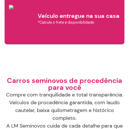
Veículo entregue na sua casa
*Calcule o frete e disponibilidade.
×
Filtrar por
Marca
Carros seminovos de procedência
AUDI
CHEVROLET
BYD
para você
Compre com tranquilidade e total transparência.
Veículos de procedência garantida, com laudo
HYUNDAI
FIAT
GWM
cautelar, baixa quilometragem e histórico
completo.
A LM Seminovos cuida de cada detalhe para que