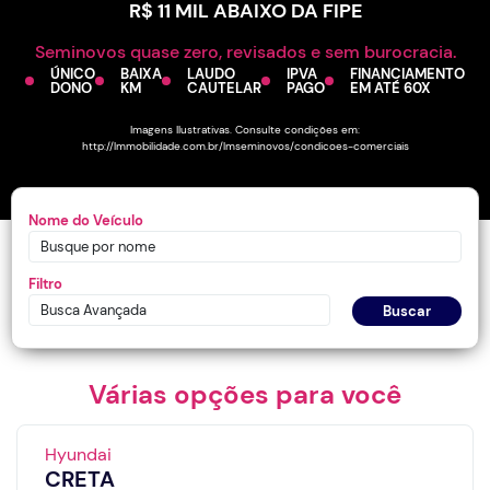
R$ 11 MIL ABAIXO DA FIPE
Seminovos quase zero, revisados e sem burocracia.
ÚNICO
BAIXA
LAUDO
IPVA
FINANCIAMENTO
DONO
KM
CAUTELAR
PAGO
EM ATÉ 60X
Imagens Ilustrativas. Consulte condições em:
http://lmmobilidade.com.br/lmseminovos/condicoes-comerciais
Nome do Veículo
Filtro
Busca Avançada
Buscar
Várias opções para você
Hyundai
CRETA