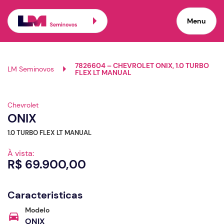
Menu
7826604 – CHEVROLET ONIX, 1.0 TURBO
LM Seminovos
FLEX LT MANUAL
Ver 360º
Chevrolet
ONIX
1.0 TURBO FLEX LT MANUAL
À vista:
R$ 69.900,00
Caracteristicas
Modelo
ONIX