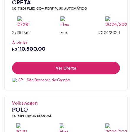
CRETA
Nome
Dia
1.0 TGDI FLEX COMFORT PLUS AUTOMÁTICO
E-mail
Horário
27291 km
Flex
2024/2024
À vista:
110.300,00
R$
Telefone
Nome
Ver Oferta
Valor da entrada
SP - São Bernardo do Campo
E-mail
Volkswagen
Número de meses
Número do whatsapp
POLO
1.0 MPI TRACK MANUAL
Continuar