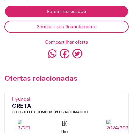
Simule o seu financiamento
Compartilhar oferta
Ofertas relacionadas
Hyundai
CRETA
×
×
Solicitação de financiamento
Agendamento de videochamada
1.0 TGDI FLEX COMFORT PLUS AUTOMÁTICO
Nome
Dia
Flex