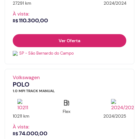
27291 km
2024/2024
À vista:
E-mail
Horário
110.300,00
R$
Ver Oferta
Telefone
Nome
SP - São Bernardo do Campo
Valor da entrada
E-mail
Volkswagen
POLO
1.0 MPI TRACK MANUAL
Número de meses
Número do whatsapp
Continuar
Flex
10211 km
2024/2025
À vista:
74.000,00
R$