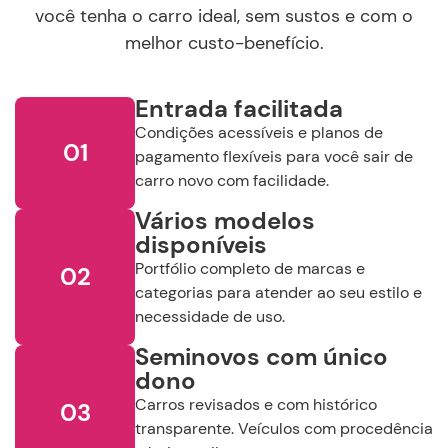
JEEP
você tenha o carro ideal, sem sustos e com o
NISSAN
PORSCHE
melhor custo-benefício.
TOYOTA
RENAULT
VOLKSWAGEN
Entrada facilitada
Condições acessíveis e planos de
01
pagamento flexíveis para você sair de
VOLVO
carro novo com facilidade.
Ano de
fabricação
Ano de
modelo
Vários modelos
disponíveis
Selecione o Ano
Selecione o Ano
Portfólio completo de marcas e
02
categorias para atender ao seu estilo e
Valor
necessidade de uso.
Continuar
R$
R$
Seminovos com único
dono
Selecione a Loja:
Carros revisados e com histórico
03
transparente. Veículos com procedência
Selecione a Localidade