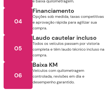
e baixa quilometragem.
Financiamento
Buscar
Opções sob medida, taxas competitivas
04
e aprovação rápida para agilizar sua
Remover Filtros
compra.
Laudo cautelar incluso
Todos os veículos passam por vistoria
05
completa e têm laudo técnico incluso na
compra.
Baixa KM
Veículos com quilometragem
06
controlada, revisões em dia e
desempenho garantido.