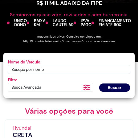
R$ 11 MIL ABAIXO DA FIPE
Seminovos quase zero, revisados e sem burocracia.
ÚNICO
BAIXA
LAUDO
IPVA
FINANCIAMENTO
DONO
KM
CAUTELAR
PAGO
EM ATÉ 60X
Imagens Ilustrativas. Consulte condições em:
http://lmmobilidade.com.br/lmseminovos/condicoes-comerciais
Nome do Veículo
Filtro
Busca Avançada
Buscar
Várias opções para você
Hyundai
CRETA