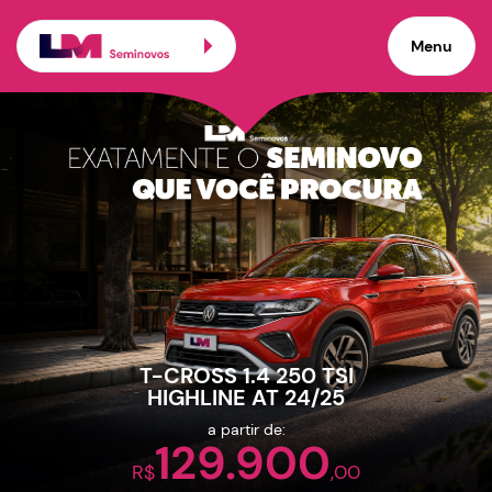
Carros seminovos de pro
Menu
×
Veículos promocionais
T-CROSS 1.4 250 TSI
HIGHLINE AT 24/25
a partir de:
129.900
R$
,00