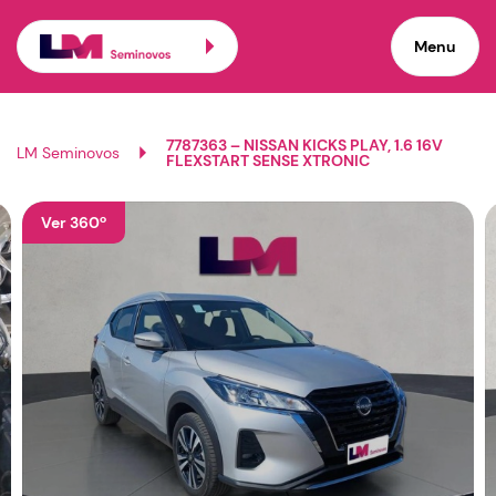
Menu
7787363 – NISSAN KICKS PLAY, 1.6 16V
LM Seminovos
FLEXSTART SENSE XTRONIC
Ver 360º