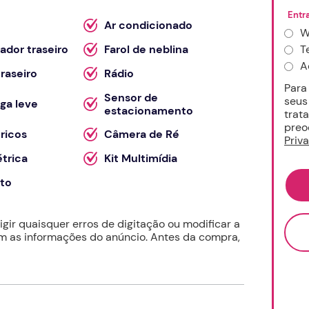
Entr
Ar condicionado
W
T
dor traseiro
Farol de neblina
A
raseiro
Rádio
Para
Sensor de
seus
iga leve
estacionamento
trat
preo
tricos
Câmera de Ré
Priv
étrica
Kit Multimídia
eto
ir quaisquer erros de digitação ou modificar a
 as informações do anúncio. Antes da compra,