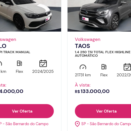
kswagen
Volkswagen
LO
TAOS
MPI TRACK MANUAL
1.4 250 TSI TOTAL FLEX HIGHLINE
AUTOMÁTICO
1 km
Flex
2024/2025
21731 km
Flex
2022/2
sta:
À vista:
4.000,00
133.000,00
R$
Ver Oferta
Ver Oferta
P - São Bernardo do Campo
SP - São Bernardo do Camp