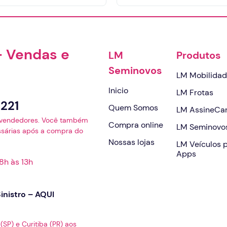
- Vendas e
LM
Produtos
Seminovos
LM Mobilida
Inicio
LM Frotas
221
Quem Somos
LM AssineCa
s vendedores. Você também
Compra online
LM Seminovo
sárias após a compra do
Nossas lojas
LM Veículos 
Apps
8h às 13h
inistro –
AQUI
SP) e Curitiba (PR) aos