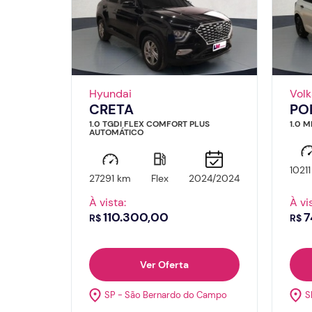
Hyundai
Vol
CRETA
PO
1.0 TGDI FLEX COMFORT PLUS
1.0 
AUTOMÁTICO
1021
27291 km
Flex
2024/2024
À vista:
À vi
110.300,00
7
R$
R$
Ver Oferta
SP - São Bernardo do Campo
S