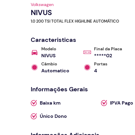
Volkswagen
NIVUS
1.0 200 TSI TOTAL FLEX HIGHLINE AUTOMÁTICO
Caracteristicas
Modelo
Final da Placa
NIVUS
*****02
Câmbio
Portas
Automatico
4
Informações Gerais
Baixa km
IPVA Pago
Único Dono
Informações Adicionais