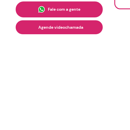
Fale com a gente
Agende videochamada
Agendamento de videochamada
Solicitação de financiamento
ia
Nome