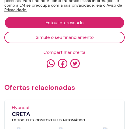
pessoais. Para entender como tratamos essas informações e
como a LM se preocupa com a sua privacidade, leia o
Aviso de
Privacidade.
Simule o seu financiamento
Compartilhar oferta
Ofertas relacionadas
Hyundai
×
×
CRETA
Solicitação de financiamento
Agendamento de videochamada
1.0 TGDI FLEX COMFORT PLUS AUTOMÁTICO
Nome
Dia