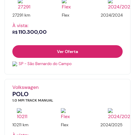
27291 km
Flex
2024/2024
E-mail
Horário
À vista:
110.300,00
R$
Telefone
Nome
Ver Oferta
SP - São Bernardo do Campo
Valor da entrada
E-mail
Volkswagen
POLO
Número de meses
Número do whatsapp
1.0 MPI TRACK MANUAL
Continuar
10211 km
Flex
2024/2025