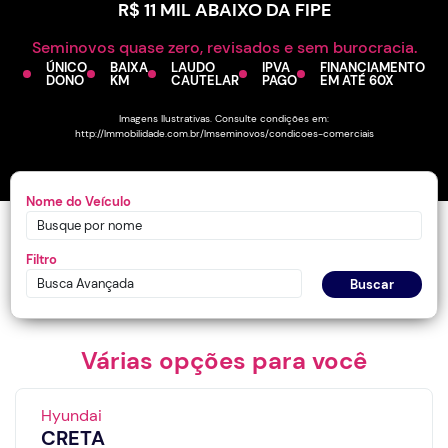
R$ 11 MIL ABAIXO DA FIPE
Seminovos quase zero, revisados e sem burocracia.
ÚNICO
BAIXA
LAUDO
IPVA
FINANCIAMENTO
DONO
KM
CAUTELAR
PAGO
EM ATÉ 60X
Imagens Ilustrativas. Consulte condições em:
http://lmmobilidade.com.br/lmseminovos/condicoes-comerciais
Nome do Veículo
Filtro
Busca Avançada
Buscar
Várias opções para você
Hyundai
CRETA