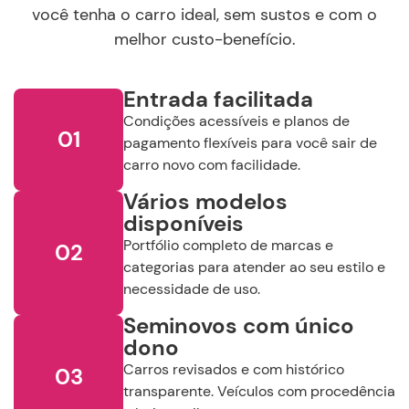
você tenha o carro ideal, sem sustos e com o
melhor custo-benefício.
RENAULT
TOYOTA
VOLKSWAGEN
Entrada facilitada
VOLVO
Condições acessíveis e planos de
01
pagamento flexíveis para você sair de
Ano de
fabricação
Ano de
modelo
carro novo com facilidade.
Vários modelos
Selecione o Ano
Selecione o Ano
disponíveis
Continuar
Portfólio completo de marcas e
02
Valor
categorias para atender ao seu estilo e
R$
R$
necessidade de uso.
Seminovos com único
Selecione a Loja:
dono
Carros revisados e com histórico
03
Selecione a Localidade
transparente. Veículos com procedência