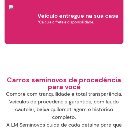
Veículo entregue na sua casa
*Calcule o frete e disponibilidade.
×
Filtrar por
Marca
AUDI
CHEVROLET
BYD
Carros seminovos de procedência
para você
HYUNDAI
Compre com tranquilidade e total transparência.
FIAT
GWM
Veículos de procedência garantida, com laudo
cautelar, baixa quilometragem e histórico
completo.
JEEP
NISSAN
PORSCHE
A LM Seminovos cuida de cada detalhe para que