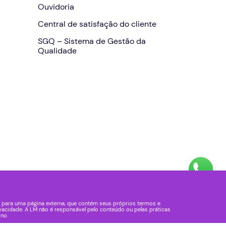
Ouvidoria
Central de satisfação do cliente
SGQ – Sistema de Gestão da
Qualidade
 para uma página externa, que contém seus próprios termos e
vacidade. A LM não é responsável pelo conteúdo ou pelas práticas
ino.