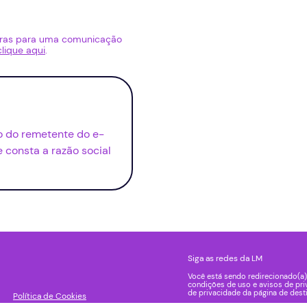
bras para uma comunicação
clique aqui
.
io do remetente do e-
consta a razão social
Siga as redes da LM
Você está sendo redirecionado(a)
condições de uso e avisos de pri
de privacidade da página de dest
Política de Cookies