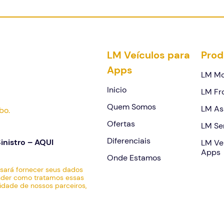
LM Veículos para
Prod
Apps
LM Mo
Continuar
Inicio
LM Fr
Quem Somos
LM As
bo.
Ofertas
LM Se
Diferenciais
inistro –
AQUI
LM Ve
Apps
Onde Estamos
sará fornecer seus dados
ender como tratamos essas
dade de nossos parceiros,