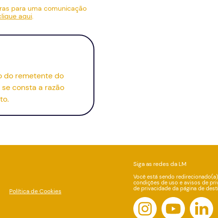
bras para uma comunicação
clique aqui
.
io do remetente do
se consta a razão
to.
Siga as redes da LM
Você está sendo redirecionado(a)
condições de uso e avisos de pri
de privacidade da página de dest
Política de Cookies