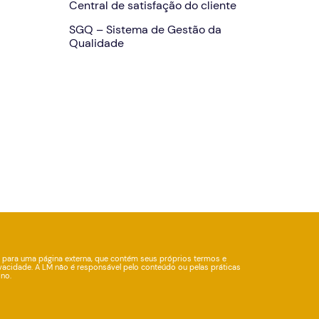
Central de satisfação do cliente
SGQ – Sistema de Gestão da
Qualidade
 para uma página externa, que contém seus próprios termos e
vacidade. A LM não é responsável pelo conteúdo ou pelas práticas
ino.