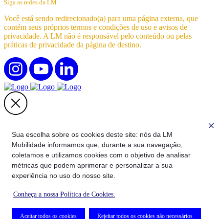
Siga as redes da LM
Você está sendo redirecionado(a) para uma página externa, que
contém seus próprios termos e condições de uso e avisos de
privacidade. A LM não é responsável pelo conteúdo ou pelas
práticas de privacidade da página de destino.
Quer fazer parte do nosso time?
Sua escolha sobre os cookies deste site: nós da LM
Mobilidade informamos que, durante a sua navegação,
Você será direcionado para a nossa página oficial de recrutamento
na Gupy!
coletamos e utilizamos cookies com o objetivo de analisar
métricas que podem aprimorar e personalizar a sua
É por lá que divulgamos todas as oportunidades abertas e recebemos
experiência no uso do nosso site.
as candidaturas com segurança e praticidade.
Conheça a nossa Política de Cookies.
Clique em continuar para conferir as vagas disponíveis!
Continuar
Aceitar todos os cookies
Rejeitar todos os cookies não necessários