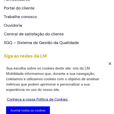
Portal do cliente
Trabalhe conosco
Ouvidoria
Central de satisfação do cliente
SGQ – Sistema de Gestão da Qualidade
Siga as redes da LM
Você está sendo redirecionado(a) para uma página externa, que
contém seus próprios termos e condições de uso e avisos de
Sua escolha sobre os cookies deste site: nós da LM
privacidade. A LM não é responsável pelo conteúdo ou pelas práticas
Mobilidade informamos que, durante a sua navegação,
de privacidade da página de destino.
coletamos e utilizamos cookies com o objetivo de analisar
métricas que podem aprimorar e personalizar a sua
experiência no uso do nosso site.
Conheça a nossa Política de Cookies.
Aceitar todos os cookies