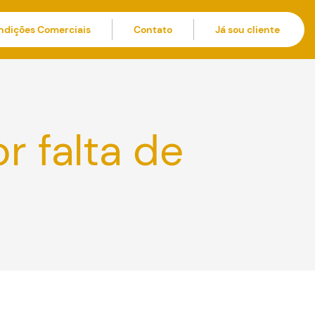
ndições Comerciais
Contato
Já sou cliente
r falta de