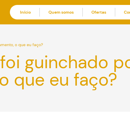
Início
Quem somos
Ofertas
Co
amento, o que eu faço?
foi guinchado po
o que eu faço?