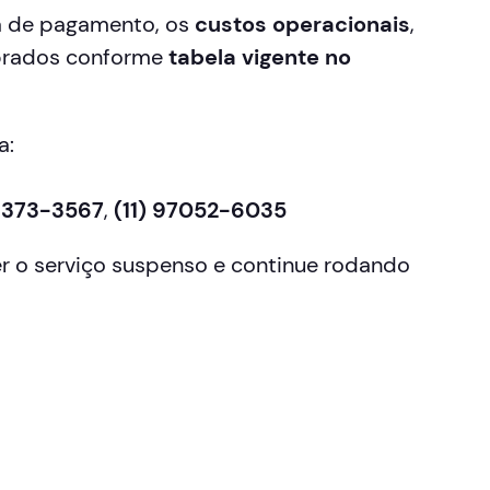
lta de pagamento, os
custos operacionais
,
obrados conforme
tabela vigente no
a:
91373-3567
,
(11) 97052-6035
er o serviço suspenso e continue rodando