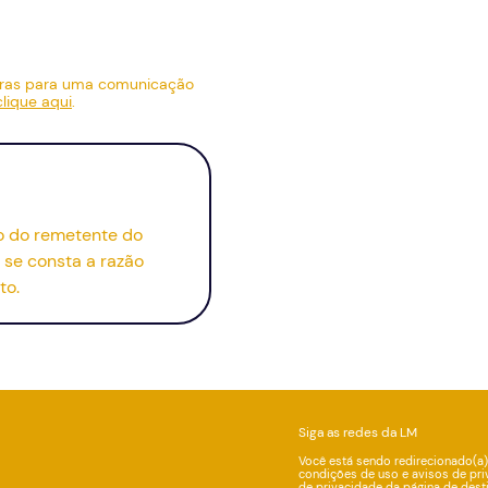
bras para uma comunicação
clique aqui
.
io do remetente do
se consta a razão
to.
Siga as redes da LM
Você está sendo redirecionado(a)
condições de uso e avisos de pri
de privacidade da página de dest