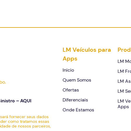
LM Veículos para
Prod
Apps
Continuar
LM Mo
Inicio
LM Fr
Quem Somos
LM As
bo.
Ofertas
LM Se
Diferenciais
inistro –
AQUI
LM Ve
Apps
Onde Estamos
sará fornecer seus dados
ender como tratamos essas
dade de nossos parceiros,